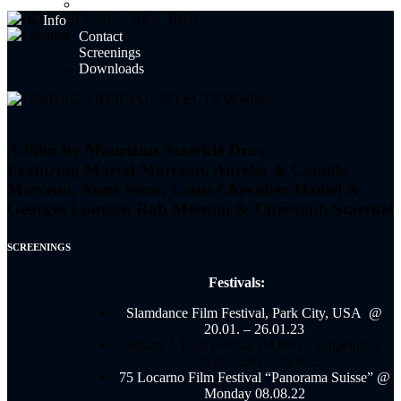
Reviews
Info
Contact
Screenings
Downloads
A Film by Maurizius Staerkle Drux
Featuring Marcel Marceau, Aurélia & Camille
Marceau, Anne Sicco, Louis Chevalier, Daniel &
Georges Loinger, Rob Mermin & Christoph Staerkle
SCREENINGS
Festivals:
Slamdance Film Festival, Park City, USA @
20.01. – 26.01.23
Miami J. Film Festival (MJFF), Competition,
USA @ 12.01 – 26.01.23
75 Locarno Film Festival “Panorama Suisse” @
Monday 08.08.22