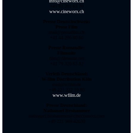
info@cineworx.ch
+41 61 261 63 70
www.cineworx.ch
Presse Deutschschweiz:
Prosa Film
mail@prosafilm.ch
+41 44 296 80 60
Presse Romandie:
Filmsuite
film@filmsuite.net
+41 79 320 63 82
Verleih Deutschland:
W-film Distribution
Köln
mail@wfilm.de
+49 221 222 19 80
www.wfilm.de
Presse Deutschland:
Nathanael Brohammer
nathanael.brohammer@cineconnect.com
+49 221 989 42630