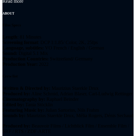
Read more
ABOUT
Film Specs
Length
: 81 Minutes
Screening format
: DCP 1:1.85/ Color, 2K, 25fps
Language, subtitles:
VO French / English / German
Sound:
Digital 5.1 Mix
Production Countries:
Switzerland/ Germany
Production Year:
2022
Crew list
Written & Directed by:
Maurizius Staerkle Drux
Produced by:
Aline Schmid, Adrian Blaser, Carl-Ludwig Rettinger
Cinematography by:
Raphael Beinder
Edited by:
Tania Stöcklin
Featuring Music by:
Julian Sartorius, Nils Frahm
Sounds by:
Maurizius Staerkle Drux, Mélia Rogers, Dénis Sechaud
Produced by:
Beauvoir Films / Lichtblick Film / Ensemble Film /
SRF / RTS / ZDF-ARTE