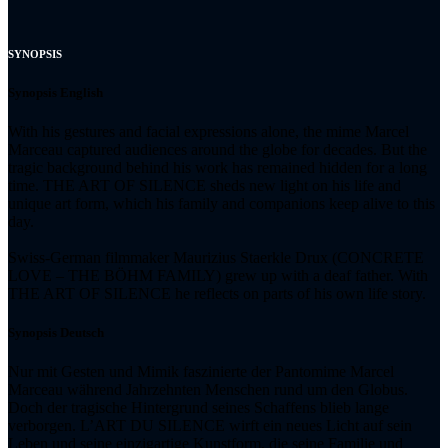
SYNOPSIS
Synopsis English
With his gestures and facial expressions alone, the mime Marcel
Marceau captured audiences around the globe for decades. But the
tragic background behind his work has remained hidden for a long
time. THE ART OF SILENCE sheds new light on his life and
unique art form, which his family and companions keep alive to this
day.
Swiss-German filmmaker Maurizius Staerkle Drux (CONCRETE
LOVE – THE BÖHM FAMILY) grew up with a deaf father. With
THE ART OF SILENCE he reflects on parts of his own life story.
Synopsis Deutsch
Nur mit Gesten und Mimik faszinierte der Pantomime Marcel
Marceau während Jahrzehnten Menschen rund um den Globus.
Doch der tragische Hintergrund seines Schaffens blieb lange
verborgen. L’ART DU SILENCE wirft ein neues Licht auf sein
Leben und seine einzigartige Kunstform, die seine Familie und