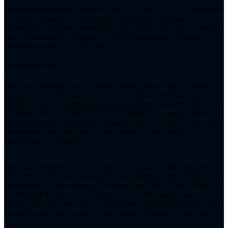
With the support of:
Federal Office of Culture (OFC) /
Cinéforom
& Loterie Romande
/
Kulturfonds Suissimage
/
Aargauer
Kuratorium
/ Zurcher Filmstiftung / SRF SRG SSR / RTS / Media
Desk Switzerland / Swissfilms / NRW Filmstiftung / Deutscher
Filmförderfonds FFA / ZDF arte
FILM DIRECTOR
Maurizius Staerkle Drux ist 1988 in Köln geboren und in Zürich
aufgewachsen. 2012 absolviert er sein Studium der Filmregie an der
ZHdK mit der Vertiefung Tongestaltung. Sein Debütfilm DIE
BÖHMS - ARCHITEKTUR EINER FAMILIE wurde in über 30
Ländern gezeigt und mehrfach ausgezeichnet. Seit 2017 teilt er seine
Leidenschaft für Film und Ton als Dozent an der Zürcher
Hochschule der Künste.
Maurizius Staerkle Drux was born in Cologne in 1988 and grew up
in Zurich. In 2012 he graduated in film directing at the ZHdK,
specialising in sound design. His debut film THE BÖHM FAMILY
– CONCRETE LOVE was shown in over 30 countries and won
multiple awards. Since 2017, he has been imparting his passion for
film and sound, as a lecturer at the Zurich University of the Arts.