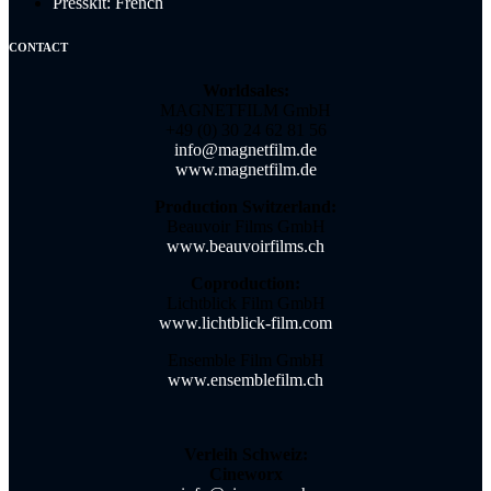
Presskit: French
CONTACT
Worldsales:
MAGNETFILM GmbH
+49 (0) 30 24 62 81 56
info@magnetfilm.de
www.magnetfilm.de
Production Switzerland:
Beauvoir Films GmbH
www.beauvoirfilms.ch
Coproduction:
Lichtblick Film GmbH
www.lichtblick-film.com
Ensemble Film GmbH
www.ensemblefilm.ch
Verleih Schweiz:
Cineworx