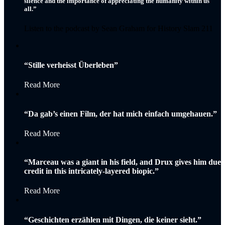
silence and the importance of appreciating the humanity within us
all.”
Listen to the podcast by Sean Graham for History Slam 211
“Stille verheisst Überleben”
Read More
“Da gab’s einen Film, der hat mich einfach umgehauen.”
Read More
“Marceau was a giant in his field, and Drux gives him due
credit in this intricately-layered biopic.”
Read More
“Geschichten erzählen mit Dingen, die keiner sieht.”