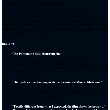
Weggefährten bis heute weiterführen.
Der Filmemacher Maurizius Staerkle Drux (DIE BÖHMS -
ARCHITEKTUR EINER FAMILIE) ist mit einem gehörlosen
Vater aufgewachsen. Mit L’ART DU SILENCE verbindet er einen
Teil seiner eigenen Erlebniswelt mit der bewegten Geschichte des
weltbekannten Pantomimen.
REVIEWS
“Die Pantomine als Lebensretterin”
Maurizius Staerkle Drux’ Film über den vielleicht
berühmtesten Pantomimen, Marcel Marceau (1923 - 2007), ist
eine Hommage
“Hier geht es um den jungen, den unbekannten Marcel Marceau.”
Deutschlandfunk Kultur bespricht den Kinodokumentarfilm.
Ein Beitrag von Susanne Burg.
“Totally different from what I expected, the film shows the power of